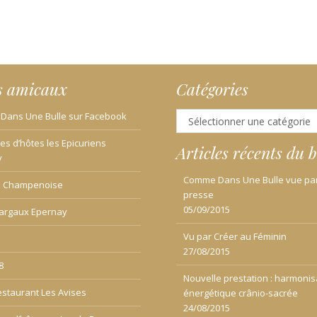
s amicaux
Catégories
Catégories
ans Une Bulle sur Facebook
s d’hôtes les Epicuriens
Articles récents du b
y
Comme Dans Une Bulle vue par
e Champenoise
presse
05/09/2015
argaux Epernay
Vu par Créer au Féminin
27/08/2015
8
Nouvelle prestation : harmonis
estaurant Les Avises
énergétique crânio-sacrée
24/08/2015