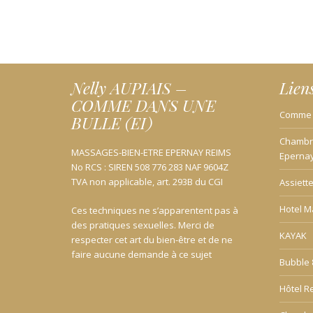
Nelly AUPIAIS –
Lien
COMME DANS UNE
Comme D
BULLE (EI)
Chambre
MASSAGES-BIEN-ETRE EPERNAY REIMS
Eperna
No RCS : SIREN 508 776 283 NAF 9604Z
TVA non applicable, art. 293B du CGI
Assiett
Hotel M
Ces techniques ne s’apparentent pas à
des pratiques sexuelles. Merci de
KAYAK
respecter cet art du bien-être et de ne
faire aucune demande à ce sujet
Bubble 
Hôtel R