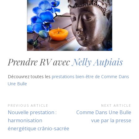
Prendre RV avec
Nelly Aupiais
Découvrez toutes les
prestations bien-être de Comme Dans
Une Bulle
Navigation
PREVIOUS ARTICLE
NEXT ARTICLE
Previous
Next
Nouvelle prestation :
Comme Dans Une Bulle
de
Article:
Article:
harmonisation
vue par la presse
l’article
énergétique crânio-sacrée